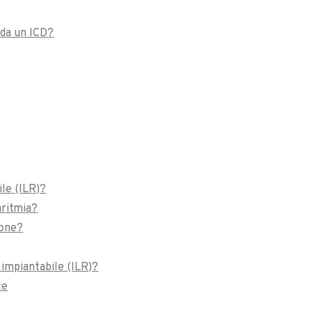
 da un ICD?
le (ILR)?
aritmia?
ione?
impiantabile (ILR)?
ce