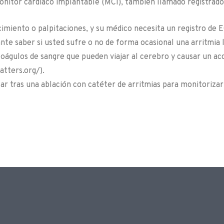
onitor cardíaco implantable (MCI), también llamado registrado
cimiento o palpitaciones, y su médico necesita un registro de
te saber si usted sufre o no de forma ocasional una arritmia ll
coágulos de sangre que pueden viajar al cerebro y causar un a
atters.org/).
r tras una ablación con catéter de arritmias para monitorizar 