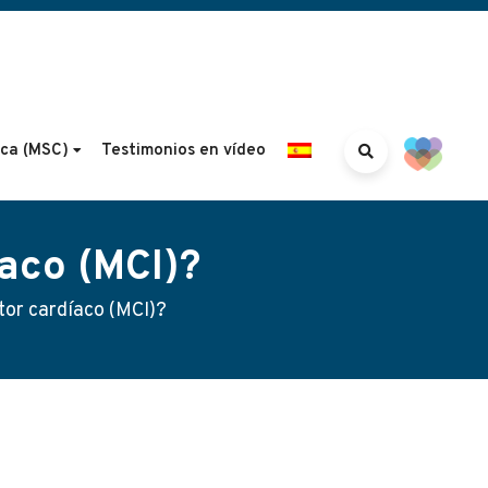
aca (MSC)
Testimonios en vídeo
aco (MCI)?
tor cardíaco (MCI)?